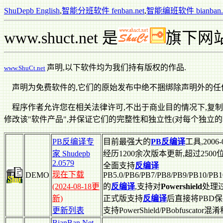
ShuDepb English
,
智能分班软件 fenban.net
,
智能编班软件 bianban.n
www.shuct.net 是
旗下网
声明,以下软件均为我们持有版权的作品.
www.ShuCt.net
声明为免费软件的,它们的原始发布中绝不捆绑除声明外的任
程序作者允许您在相关法律许可,不出于商业目的情况下,复制,
修改该"软件产品",并保证它们的完整性和独立性(对每个独立的
PB反编译专
目前最强大的
PB反编译
工具,2006
家 Shudepb
经历1200余次版本更新,超过2500
2.0579
全面支持
反编译
现在下载
DEMO
PB5.0/PB6/PB7/PB8/PB9/PB10/PB10
(2024-08-18更
的
反编译
,支持对
Powershield
处理
新)
正式版支持
反编译
后直接将PBD保
更新列表
支持PowerShield/PBobfus
BianBan.Net