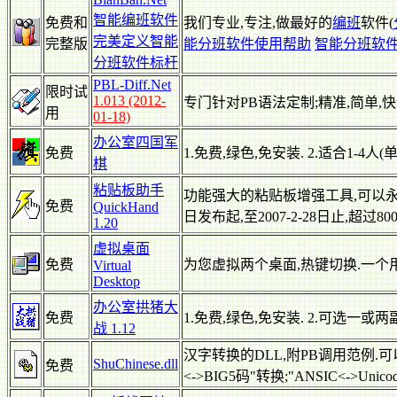
智能编班软件
免费和
我们专业,专注,做最好的
编班
软件(
完美定义智能
完整版
能分班软件使用帮助
智能分班软件
分班软件标杆
PBL-Diff.Net
限时试
1.013 (2012-
专门针对PB语法定制;精准,简单,
用
01-18)
办公室四国军
免费
1.免费,绿色,免安装. 2.适合1
棋
粘贴板助手
功能强大的粘贴板增强工具,可以永久
免费
QuickHand
日发布起,至2007-2-28日止,超过
1.20
虚拟桌面
免费
为您虚拟两个桌面,热键切换.一个
Virtual
Desktop
办公室拱猪大
免费
1.免费,绿色,免安装. 2.可选一
战 1.12
汉字转换的DLL,附PB调用范例.可
ShuChinese.dll
免费
<->BIG5码"转换;"ANSIC<->Unic